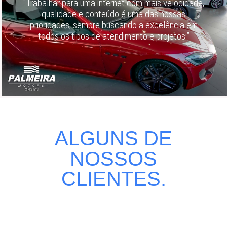
“Trabalhar para uma internet com mais velocidade,
qualidade e conteúdo é uma das nossas
prioridades, sempre buscando a excelência em
todos os tipos de atendimento e projetos.”
ALGUNS DE
NOSSOS
CLIENTES.