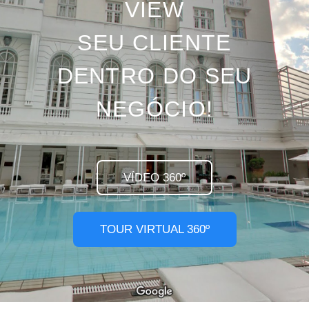
VIEW
SEU CLIENTE
DENTRO DO SEU
NEGÓCIO!
VÍDEO 360º
TOUR VIRTUAL 360º